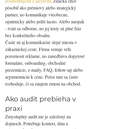
positioningom a jazykom
. Značka chce 
pôsobiť ako prémiový alebo strategický 
partner, no komunikuje všeobecne, 
opatrnícky alebo príliš lacno. Alebo naopak 
- tvári sa odborne, no jej texty sú plné fráz 
bez konkrétneho obsahu.
Časté sú aj komunikačné slepé miesta v 
zákazníckej ceste. Firma venuje veľa 
pozornosti reklame, no zanedbáva dopytové 
formuláre, onboarding, obchodné 
prezentácie, e-maily, FAQ, follow-up alebo 
argumentáciu k cene. Práve tam sa často 
rozhoduje, či sa záujem zmení na obchod.
Ako audit prebieha v 
praxi
Zmysluplný audit nie je založený na 
dojmoch. Potrebuje kontext, dáta a 