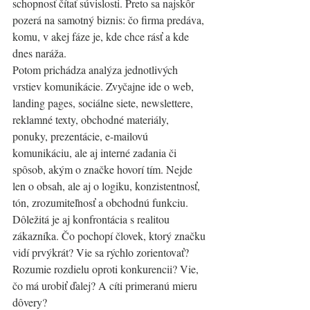
schopnosť čítať súvislosti. Preto sa najskôr 
pozerá na samotný biznis: čo firma predáva, 
komu, v akej fáze je, kde chce rásť a kde 
dnes naráža.
Potom prichádza analýza jednotlivých 
vrstiev komunikácie. Zvyčajne ide o web, 
landing pages, sociálne siete, newslettere, 
reklamné texty, obchodné materiály, 
ponuky, prezentácie, e-mailovú 
komunikáciu, ale aj interné zadania či 
spôsob, akým o značke hovorí tím. Nejde 
len o obsah, ale aj o logiku, konzistentnosť, 
tón, zrozumiteľnosť a obchodnú funkciu.
Dôležitá je aj konfrontácia s realitou 
zákazníka. Čo pochopí človek, ktorý značku 
vidí prvýkrát? Vie sa rýchlo zorientovať? 
Rozumie rozdielu oproti konkurencii? Vie, 
čo má urobiť ďalej? A cíti primeranú mieru 
dôvery?