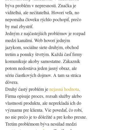
býva problém v nepresnosti. Značka je 
viditeľná, ale nečitateľná. Hovorí veľa, no 
nepomáha človeku rýchlo pochopiť, prečo 
by mal zbystriť.
Jedným z najčastejších problémov je rozpad 
medzi kanálmi. Web hovorí jedným 
jazykom, sociálne siete druhým, obchod 
tretím a ponuky štvrtým. Každá časť firmy 
komunikuje akoby samostatne. Zákazník 
potom nedostáva jeden jasný obraz, ale 
sériu čiastkových dojmov. A tam sa stráca 
dôvera.
Druhý častý problém je 
nejasná hodnota
. 
Firma opisuje proces, rozsah služby alebo 
vlastnosti produktu, ale neprekladá ich do 
významu pre klienta. Vie povedať, čo robí, 
no nie prečo je to dôležité a pre koho presne.
Tretím problémom býva nesúlad medzi 