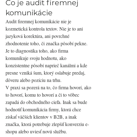
Čo je audit firemnej 
komunikácie
Audit firemnej komunikácie nie je 
kozmetická kontrola textov. Nie je to ani 
jazyková korektúra, ani povrchné 
zhodnotenie toho, či značka pôsobí pekne. 
Je to diagnostika toho, ako firma 
komunikuje svoju hodnotu, ako 
konzistentne pôsobí naprieč kanálmi a kde 
presne vzniká šum, ktorý oslabuje predaj, 
dôveru alebo pozíciu na trhu.
V praxi sa pozerá na to, čo firma hovorí, ako 
to hovorí, komu to hovorí a či to vôbec 
zapadá do obchodného cieľa. Inak sa bude 
hodnotiť komunikácia firmy, ktorá chce 
získať väčších klientov v B2B, a inak 
značka, ktorá potrebuje zlepšiť konverziu e-
shopu alebo uviesť novú službu.