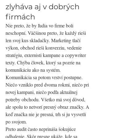
zlyháva aj v dobrých 
firmách
Nie preto, že by ľudia vo firme boli 
neschopní. Väčšinou preto, že každý rieši 
len svoj kus skladačky. Marketing tlačí 
výkon, obchod rieši konverziu, vedenie 
stratégiu, externisti kampane a copywriter 
texty. Chýba človek, ktorý sa pozrie na 
komunikáciu ako na systém.
Komunikácia sa potom vrství postupne. 
Niečo vzniklo pred dvoma rokmi, niečo pri 
novej kampani, niečo podľa aktuálnej 
potreby obchodu. Všetko má svoj dôvod, 
ale spolu to netvorí presný obraz značky. A 
keď značka nie je presná, trh si ju vysvetlí 
po svojom.
Preto audit často neprináša šokujúce 
odhalenie. Skôr presne ukáže, kde sa 