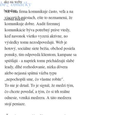
bez omáčky
ako na weby
branding
Ak vaša firma komunikuje často, veľa a na 
viacerých miestach, ešte to neznamená, že 
osobná značka
komunikuje dobre. Audit firemnej 
komunikácie býva potrebný práve vtedy, 
keď navonok všetko vyzerá aktívne, no 
výsledky tomu nezodpovedajú. Web je 
hotový, sociálne siete bežia, obchod posiela 
ponuky, tím odpovedá klientom, kampane sa 
spúšťajú - a napriek tomu prichádzajú slabé 
leady, dlhé rozhodovanie, nízka dôvera 
alebo nejasná spätná väzba typu 
„nepochopili sme, čo vlastne robíte".
To nie je detail. To je signál, že medzi tým, 
čo chcete povedať, a tým, čo si trh reálne 
odnesie, vzniká medzera. A táto medzera 
stojí peniaze.