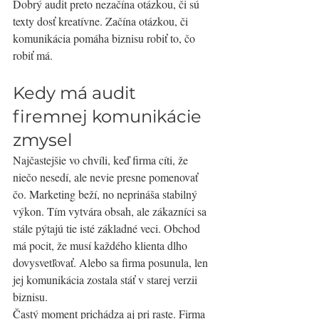
Dobrý audit preto nezačína otázkou, či sú 
texty dosť kreatívne. Začína otázkou, či 
komunikácia pomáha biznisu robiť to, čo 
robiť má.
Kedy má audit 
firemnej komunikácie 
zmysel
Najčastejšie vo chvíli, keď firma cíti, že 
niečo nesedí, ale nevie presne pomenovať 
čo. Marketing beží, no neprináša stabilný 
výkon. Tím vytvára obsah, ale zákazníci sa 
stále pýtajú tie isté základné veci. Obchod 
má pocit, že musí každého klienta dlho 
dovysvetľovať. Alebo sa firma posunula, len 
jej komunikácia zostala stáť v starej verzii 
biznisu.
Častý moment prichádza aj pri raste. Firma 