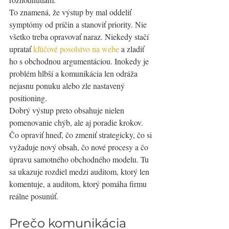
To znamená, že výstup by mal oddeliť 
symptómy od príčin a stanoviť priority. Nie 
všetko treba opravovať naraz. Niekedy stačí 
upratať 
kľúčové posolstvo na webe
 a zladiť 
ho s obchodnou argumentáciou. Inokedy je 
problém hlbší a komunikácia len odráža 
nejasnu ponuku alebo zle nastavený 
positioning.
Dobrý výstup preto obsahuje nielen 
pomenovanie chýb, ale aj poradie krokov. 
Čo opraviť hneď, čo zmeniť strategicky, čo si 
vyžaduje nový obsah, čo nové procesy a čo 
úpravu samotného obchodného modelu. Tu 
sa ukazuje rozdiel medzi auditom, ktorý len 
komentuje, a auditom, ktorý pomáha firmu 
reálne posunúť.
Prečo komunikácia 