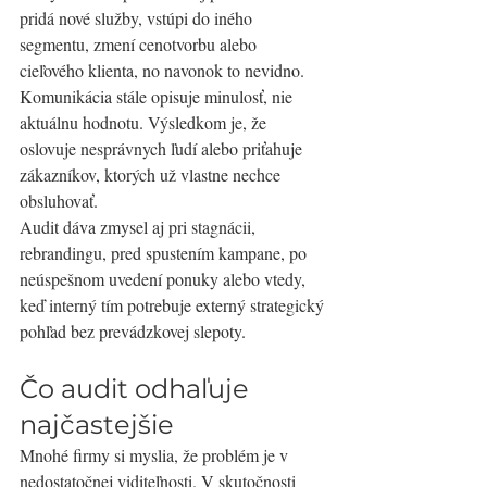
pridá nové služby, vstúpi do iného 
segmentu, zmení cenotvorbu alebo 
cieľového klienta, no navonok to nevidno. 
Komunikácia stále opisuje minulosť, nie 
aktuálnu hodnotu. Výsledkom je, že 
oslovuje nesprávnych ľudí alebo priťahuje 
zákazníkov, ktorých už vlastne nechce 
obsluhovať.
Audit dáva zmysel aj pri stagnácii, 
rebrandingu, pred spustením kampane, po 
neúspešnom uvedení ponuky alebo vtedy, 
keď interný tím potrebuje externý strategický 
pohľad bez prevádzkovej slepoty.
Čo audit odhaľuje 
najčastejšie
Mnohé firmy si myslia, že problém je v 
nedostatočnej viditeľnosti. V skutočnosti 